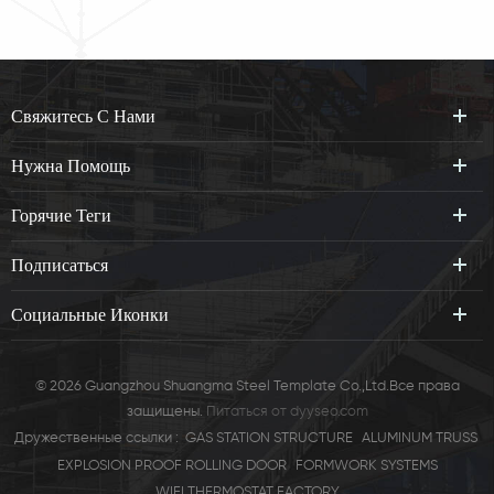
Свяжитесь С Нами
Нужна Помощь
Горячие Теги
Подписаться
Социальные Иконки
© 2026 Guangzhou Shuangma Steel Template Co.,Ltd.Все права
защищены.
Питаться от
dyyseo.com
Дружественные ссылки :
GAS STATION STRUCTURE
ALUMINUM TRUSS
EXPLOSION PROOF ROLLING DOOR
FORMWORK SYSTEMS
WIFI THERMOSTAT FACTORY