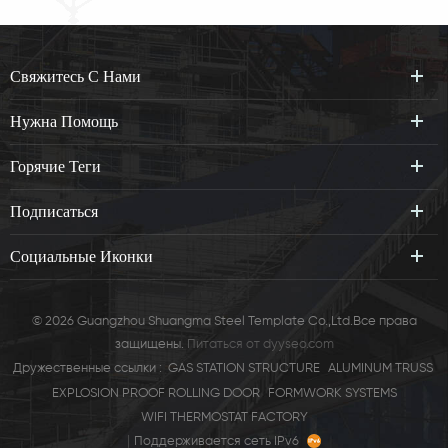
Свяжитесь С Нами
Нужна Помощь
Горячие Теги
Подписаться
Социальные Иконки
© 2026 Guangzhou Shuangma Steel Template Co.,Ltd.Все права
защищены.
Питаться от
dyyseo.com
Дружественные ссылки :
GAS STATION STRUCTURE
ALUMINUM TRUSS
EXPLOSION PROOF ROLLING DOOR
FORMWORK SYSTEMS
WIFI THERMOSTAT FACTORY
|
Поддерживается сеть IPv6