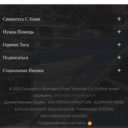
Свяжитесь С Нами
Нужна Помощь
Горячие Теги
Подписаться
Социальные Иконки
© 2026 Guangzhou Shuangma Steel Template Co.,Ltd.Все права
защищены.
Питаться от
dyyseo.com
Дружественные ссылки :
GAS STATION STRUCTURE
ALUMINUM TRUSS
EXPLOSION PROOF ROLLING DOOR
FORMWORK SYSTEMS
WIFI THERMOSTAT FACTORY
|
Поддерживается сеть IPv6