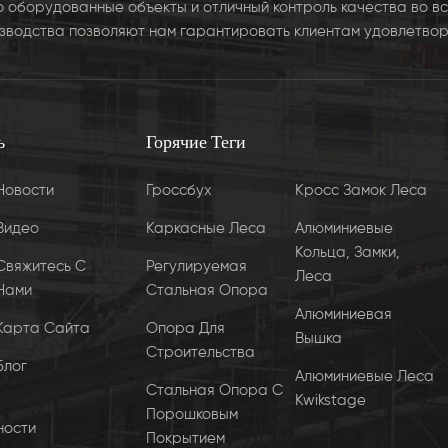
 оборудованные объекты и отличный контроль качества во вс
зводства позволяют нам гарантировать клиентам удовлетвор
ь
Горячие Теги
Новости
Гроссбух
Кросс Замок Леса
Видео
Каркасные Леса
Алюминиевые
Кольца, Замки,
Свяжитесь С
Регулируемая
Леса
Нами
Стальная Опора
Алюминиевая
Карта Сайта
Опора Для
Вышка
Строительства
Блог
Алюминиевые Леса
Стальная Опора С
Kwikstage
Порошковым
ности
Покрытием