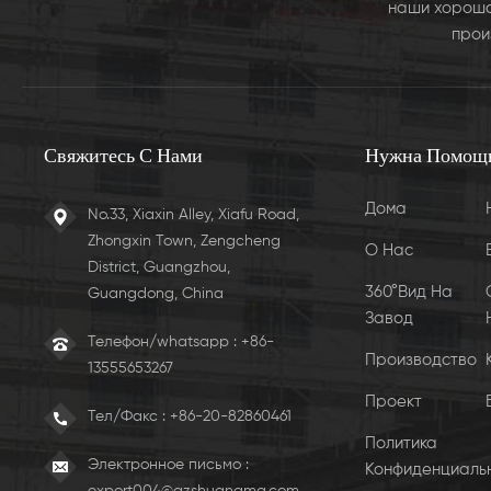
наши хорошо
прои
Свяжитесь С Нами
Нужна Помощ
Дома
No.33, Xiaxin Alley, Xiafu Road,
Zhongxin Town, Zengcheng
О Нас
District, Guangzhou,
360°Вид На
Guangdong, China
Завод
Телефон/whatsapp : +86-
Производство
13555653267
Проект
Тел/Факс :
+86-20-82860461
Политика
Электронное письмо :
Конфиденциаль