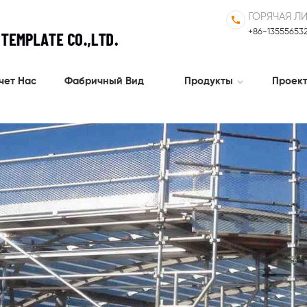
ГОРЯЧАЯ Л
+86-13555653
чет Нас
Фабричный Вид
Продукты
Проек