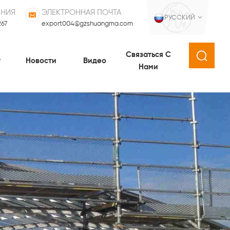
ИНИЯ
ЭЛЕКТРОННАЯ ПОЧТА
РУССКИЙ
267
export004@gzshuangma.com
Связаться С
т
Новости
Видео
Нами