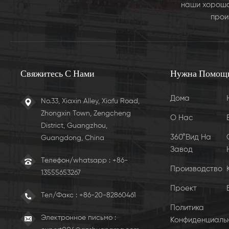
наши хорошо
прои
Свяжитесь С Нами
Нужна Помощ
Дома
No.33, Xiaxin Alley, Xiafu Road,
Zhongxin Town, Zengcheng
О Нас
District, Guangzhou,
360°Вид На
Guangdong, China
Завод
Телефон/whatsapp : +86-
Производство
13555653267
Проект
Тел/Факс :
+86-20-82860461
Политика
Электронное письмо :
Конфиденциаль