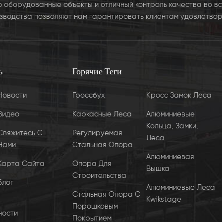
 оборудованные объекты и отличный контроль качества во вс
зводства позволяют нам гарантировать клиентам удовлетвор
ь
Горячие Теги
Новости
Гроссбух
Кросс Замок Леса
Видео
Каркасные Леса
Алюминиевые
Кольца, Замки,
Свяжитесь С
Регулируемая
Леса
Нами
Стальная Опора
Алюминиевая
Карта Сайта
Опора Для
Вышка
Строительства
Блог
Алюминиевые Леса
Стальная Опора С
Kwikstage
Порошковым
ности
Покрытием