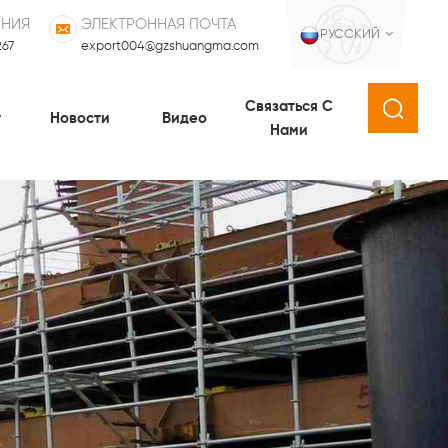
ИНИЯ
ЭЛЕКТРОННАЯ ПОЧТА
РУССКИЙ
267
export004@gzshuangma.com
Связаться С
т
Новости
Видео
Нами