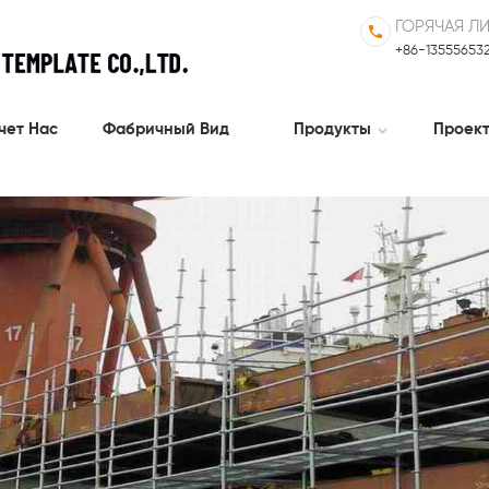
ГОРЯЧАЯ Л
+86-13555653
чет Нас
Фабричный Вид
Продукты
Проек