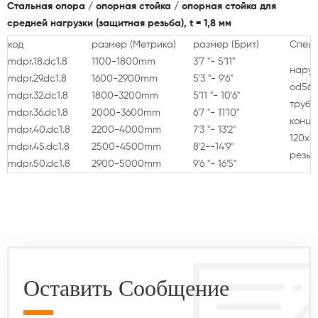
Стальная опора / опорная стойка / опорная стойка для
средней нагрузки (защитная резьба), t = 1,8 мм
код
размер
(Метрика)
размер
(Брит)
Спец
mdpr.18.dc1.8
1100-1800mm
3'7 "- 5'11"
наруж
mdpr.29.dc1.8
1600-2900mm
5'3 "- 9'6"
od56x
mdpr.32.dc1.8
1800-3200mm
5'11 "- 10'6"
труба
mdpr.36.dc1.8
2000-3600mm
6'7 "- 11'10"
конце
mdpr.40.dc1.8
2200-4000mm
7'3 "- 13'2"
120x1
mdpr.45.dc1.8
2500-4500mm
8'2--14'9"
резьб
mdpr.50.dc1.8
2900-5000mm
9'6 "- 16'5"
Оставить Сообщение