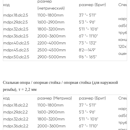
размер
код
размер
(Брит)
Спец
(метрический)
mdpr.18.dc2.5
1100-1800mm
3'7 "- 5'11"
наруж
mdpr.29.dc2.5
1600-2900mm
5'3 "- 9'6"
od56x
mdpr.32.dc2.5
1800-3200mm
5'11 "- 10'6"
труба
mdpr.36.dc2.5
2000-3600mm
6'7 "- 11'10"
конце
mdpr.40.dc2.5
2200-4000mm
7'3 "- 13'2"
120x1
mdpr.45.dc2.5
2500-4500mm
8'2--14'9"
оценк
mdpr.50.dc2.5
2900-5000mm
9'6 "- 16'5"
Стальная опора / опорная стойка / опорная стойка (для наружной
резьбы), т = 2,2 мм
код
размер
(Метрика)
размер
(Брит)
Спец
mdpr.18.dc2.2
1100-1800mm
3'7 "- 5'11"
наруж
mdpr.29.dc2.2
1600-2900mm
5'3 "- 9'6"
od56x
mdpr.32.dc2.2
1800-3200mm
5'11 "- 10'6"
труба
mdpr.36.dc2.2
2000-3600mm
6'7 "- 11'10"
конце