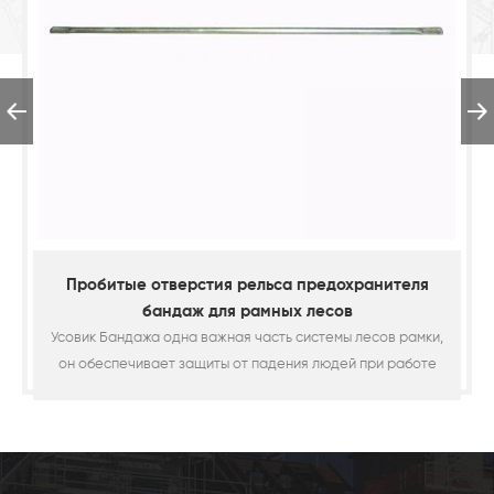
нителя
Kwikstage Леса Южная Африка Тип Леса К
ов рамки,
В Южной Африке Леса Kwikstage вид популярн
и работе
модульные леса в СА. В Книга изготовлен из О. D48.
ение
2.5 мм каркасная трубка с C-прессование заканчи
мм) pre-
и Клин Пен. Основные компоненты СА леса kwiks
 а затем
вклюают: стандарт, гроссбух, раскосная Расчалка,
который
на планка, доска пальца ноги, лестница или стрем