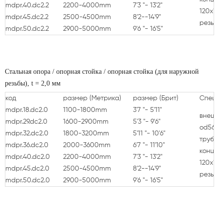
mdpr.40.dc2.2
2200-4000mm
7'3 "- 13'2"
120x1
mdpr.45.dc2.2
2500-4500mm
8'2--14'9"
резьб
mdpr.50.dc2.2
2900-5000mm
9'6 "- 16'5"
Стальная опора / опорная стойка / опорная стойка (для наружной
резьбы), t = 2,0 мм
код
размер
(Метрика)
размер
(Брит)
Спец
mdpr.18.dc2.0
1100-1800mm
3'7 "- 5'11"
внешн
mdpr.29.dc2.0
1600-2900mm
5'3 "- 9'6"
od56x
mdpr.32.dc2.0
1800-3200mm
5'11 "- 10'6"
труба
mdpr.36.dc2.0
2000-3600mm
6'7 "- 11'10"
конце
mdpr.40.dc2.0
2200-4000mm
7'3 "- 13'2"
120x1
mdpr.45.dc2.0
2500-4500mm
8'2--14'9"
резьб
mdpr.50.dc2.0
2900-5000mm
9'6 "- 16'5"