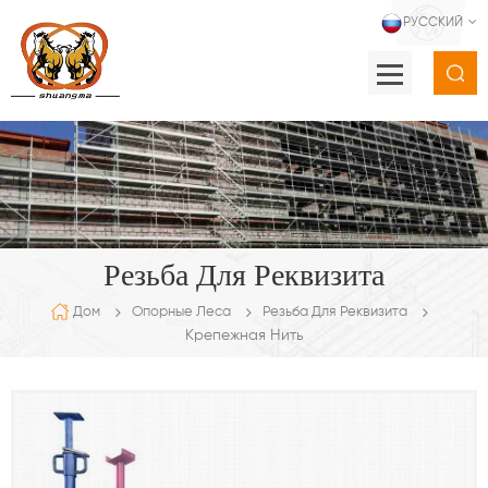
РУССКИЙ
Резьба Для Реквизита
Дом
Опорные Леса
Резьба Для Реквизита
Крепежная Нить