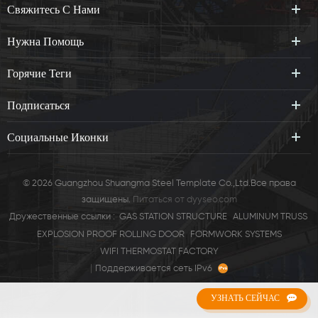
шающим5
консольный кронштейн, прокладка пучк5
Свяжитесь С Нами
Нужна Помощь
Горячие Теги
Подписаться
Социальные Иконки
© 2026 Guangzhou Shuangma Steel Template Co.,Ltd.Все права
защищены.
Питаться от
dyyseo.com
Дружественные ссылки :
GAS STATION STRUCTURE
ALUMINUM TRUSS
EXPLOSION PROOF ROLLING DOOR
FORMWORK SYSTEMS
WIFI THERMOSTAT FACTORY
|
Поддерживается сеть IPv6
УЗНАТЬ СЕЙЧАС